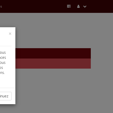
és
×
vous
nces
vous
os
ns.
inuez