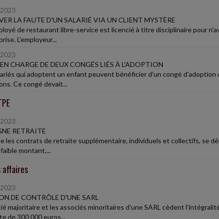
/2023
ER LA FAUTE D'UN SALARIÉ VIA UN CLIENT MYSTÈRE
loyé de restaurant libre-service est licencié à titre disciplinaire pour 
prise. L'employeur...
/2023
 EN CHARGE DE DEUX CONGÉS LIÉS À L'ADOPTION
lariés qui adoptent un enfant peuvent bénéficier d'un congé d'adoption 
ons. Ce congé devait...
TPE
/2023
NE RETRAITE
e les contrats de retraite supplémentaire, individuels et collectifs, se 
faible montant,...
 affaires
/2023
ON DE CONTRÔLE D'UNE SARL
ié majoritaire et les associés minoritaires d'une SARL cèdent l'intégralit
e de 300 000 euros...