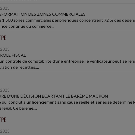
/2023
SFORMATION DES ZONES COMMERCIALES
e 1 500 zones commerciales périphériques concentrent 72 % des dépens
ance continue du commerce...
TPE
/2023
RÔLE FISCAL
'un contrôle de comptabilité d'une entreprise, le vérificateur peut se re
lation de recettes....
/2023
RE D'UNE DÉCISION ÉCARTANT LE BARÈME MACRON
e qui conclut à un licenciement sans cause réelle et sérieuse détermine le
 légal. Ce barème,...
TPE
/2023