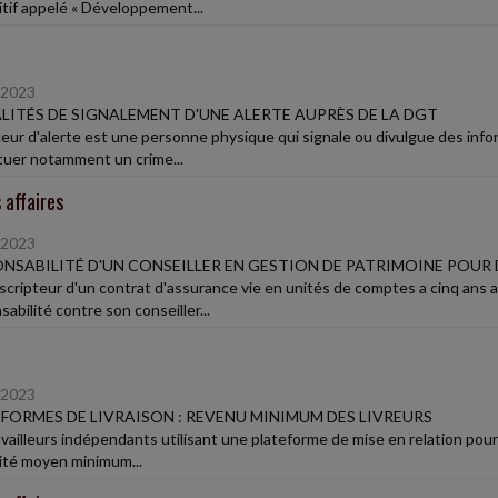
itif appelé « Développement...
/2023
ITÉS DE SIGNALEMENT D'UNE ALERTE AUPRÈS DE LA DGT
ceur d'alerte est une personne physique qui signale ou divulgue des info
tuer notamment un crime...
 affaires
/2023
NSABILITÉ D'UN CONSEILLER EN GESTION DE PATRIMOINE POUR
scripteur d'un contrat d'assurance vie en unités de comptes a cinq ans a
abilité contre son conseiller...
/2023
FORMES DE LIVRAISON : REVENU MINIMUM DES LIVREURS
availleurs indépendants utilisant une plateforme de mise en relation pour
vité moyen minimum...