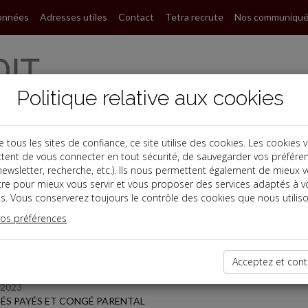
onnées
Adresses utiles
Contact
Tetra recrute
Nos communiqu
Politique relative aux cookies
ous les sites de confiance, ce site utilise des cookies. Les cookies 
tent de vous connecter en tout sécurité, de sauvegarder vos préfére
s
, newsletter, recherche, etc.). Ils nous permettent également de mieux 
tre pour mieux vous servir et vous proposer des services adaptés à v
s. Vous conserverez toujours le contrôle des cookies que nous utiliso
 des dernières dépêches
vos préférences
Acceptez et cont
/2023
S PAYÉS ET CONGÉ PARENTAL