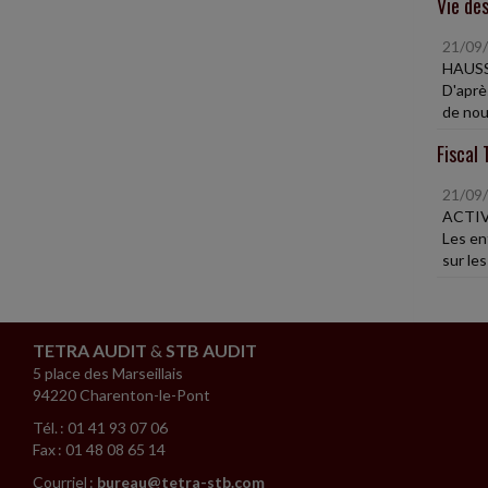
Vie des
21/09
HAUSS
D'après
de nou
Fiscal 
21/09
ACTIV
Les en
sur les
TETRA AUDIT
&
STB AUDIT
5 place des Marseillais
94220 Charenton-le-Pont
Tél. : 01 41 93 07 06
Fax : 01 48 08 65 14
Courriel :
bureau@tetra-stb.com