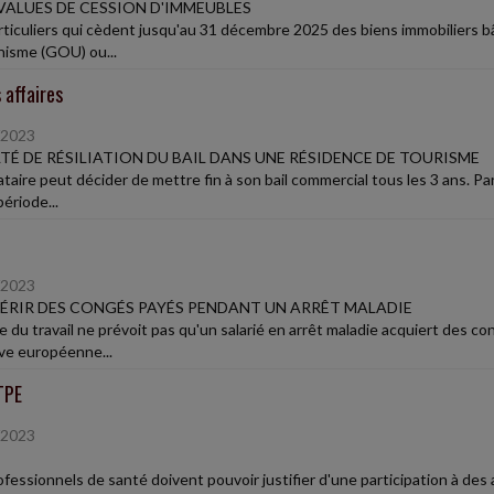
VALUES DE CESSION D'IMMEUBLES
rticuliers qui cèdent jusqu'au 31 décembre 2025 des biens immobiliers b
nisme (GOU) ou...
 affaires
/2023
TÉ DE RÉSILIATION DU BAIL DANS UNE RÉSIDENCE DE TOURISME
taire peut décider de mettre fin à son bail commercial tous les 3 ans. Par 
ériode...
/2023
RIR DES CONGÉS PAYÉS PENDANT UN ARRÊT MALADIE
 du travail ne prévoit pas qu'un salarié en arrêt maladie acquiert des con
ive européenne...
TPE
/2023
ofessionnels de santé doivent pouvoir justifier d'une participation à de