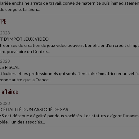
lariée enchaîne arrêts de travail, congé de maternité puis immédiatemen
e congé total. Son...
TPE
/2023
T D'IMPÔT JEUX VIDÉO
treprises de création de jeux vidéo peuvent bénéficier d'un crédit d'impô
nt provisoire du Centre...
/2023
S FISCAL
rticuliers et les professionnels qui souhaitent faire immatriculer un vé
enne autre que la France...
 affaires
/2023
D'ÉGALITÉ D'UN ASSOCIÉ DE SAS
S est détenue à égalité par deux sociétés. Les statuts exigent l'unanimit
ée, l'un des associés...