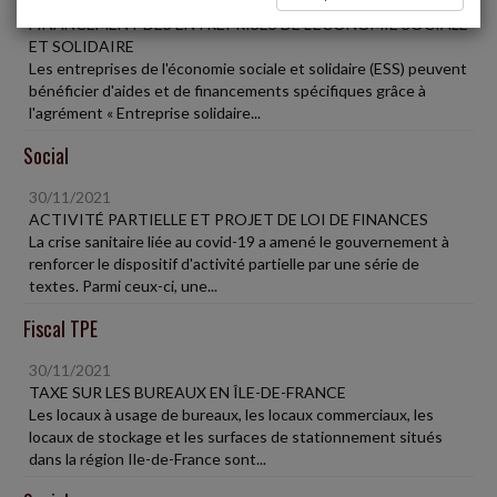
30/11/2021
FINANCEMENT DES ENTREPRISES DE L'ÉCONOMIE SOCIALE
ET SOLIDAIRE
Les entreprises de l'économie sociale et solidaire (ESS) peuvent
bénéficier d'aides et de financements spécifiques grâce à
l'agrément « Entreprise solidaire...
Social
30/11/2021
ACTIVITÉ PARTIELLE ET PROJET DE LOI DE FINANCES
La crise sanitaire liée au covid-19 a amené le gouvernement à
renforcer le dispositif d'activité partielle par une série de
textes. Parmi ceux-ci, une...
Fiscal TPE
30/11/2021
TAXE SUR LES BUREAUX EN ÎLE-DE-FRANCE
Les locaux à usage de bureaux, les locaux commerciaux, les
locaux de stockage et les surfaces de stationnement situés
dans la région Ile-de-France sont...