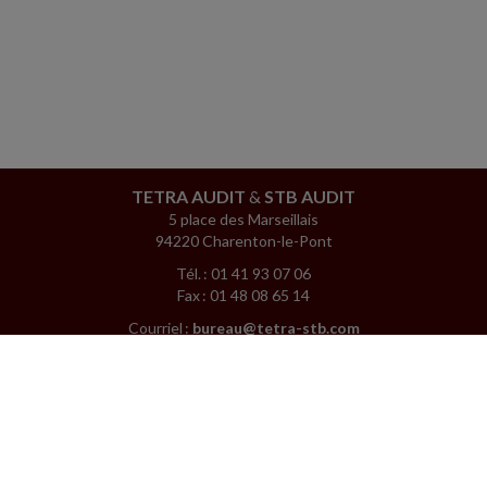
TETRA AUDIT
&
STB AUDIT
5 place des Marseillais
94220 Charenton-le-Pont
Tél. : 01 41 93 07 06
Fax : 01 48 08 65 14
Courriel :
bureau@tetra-stb.com
ACCUEIL
PLAN
MENTIONS LÉGALES
CONTACT