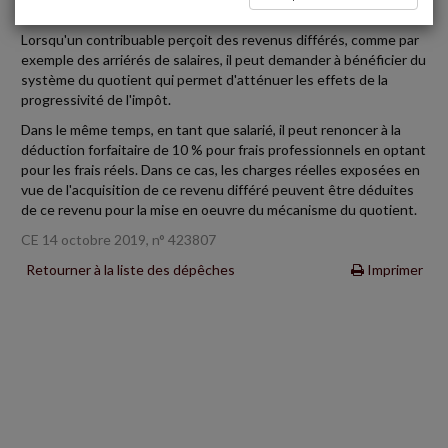
REVENUS DIFFÉRÉS
Lorsqu'un contribuable perçoit des revenus différés, comme par
exemple des arriérés de salaires, il peut demander à bénéficier du
système du quotient qui permet d'atténuer les effets de la
progressivité de l'impôt.
Dans le même temps, en tant que salarié, il peut renoncer à la
déduction forfaitaire de 10 % pour frais professionnels en optant
pour les frais réels. Dans ce cas, les charges réelles exposées en
vue de l'acquisition de ce revenu différé peuvent être déduites
de ce revenu pour la mise en oeuvre du mécanisme du quotient.
CE 14 octobre 2019, n° 423807
Retourner à la liste des dépêches
Imprimer