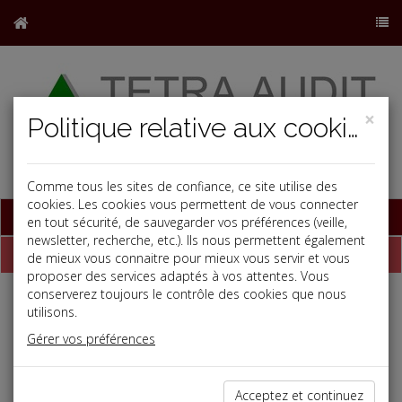
×
Politique relative aux cookies
Comme tous les sites de confiance, ce site utilise des
cookies. Les cookies vous permettent de vous connecter
Base documentaire
en tout sécurité, de sauvegarder vos préférences (veille,
newsletter, recherche, etc.). Ils nous permettent également
Dépêches
de mieux vous connaitre pour mieux vous servir et vous
proposer des services adaptés à vos attentes. Vous
conserverez toujours le contrôle des cookies que nous
j
a
b
utilisons.
Fiscal TPE
Gérer vos préférences
Date: 2019-10-31
MÉCANISME DU QUOTIENT APPLICABLE AUX
Acceptez et continuez